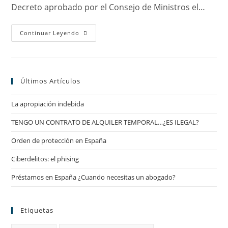
Decreto aprobado por el Consejo de Ministros el…
Nuevas
Continuar Leyendo
Funcionalidades
Para
El
DUE
En
La
Últimos Artículos
Creación
De
Empresas
La apropiación indebida
TENGO UN CONTRATO DE ALQUILER TEMPORAL…¿ES ILEGAL?
Orden de protección en España
Ciberdelitos: el phising
Préstamos en España ¿Cuando necesitas un abogado?
Etiquetas