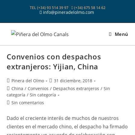
Ir
TEL (+34) 93 514 39 97
(+34) 675 58 14 62
al
info@pineradelolmo.com
contenido
Menú
Convenios con despachos
extranjeros: Yijian, China
Autor
Publicación
Pinera del Olmo
31 diciembre, 2018
de
de
Categoría
China
/
Convenios
/
Despachos extranjeros
/
Sin
la
la
de
categoría
/
Sin categoría
entrada:
entrada:
la
Comentarios
Sin comentarios
entrada:
de
la
Dado el creciente interés de muchos de nuestros
entrada:
clientes en el mercado chino, el despacho ha firmado