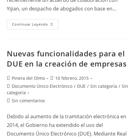
recientemente un acuerdo de colaboración con
Yijian, un despacho de abogados con base en…
Convenios
Continuar Leyendo
Con
Despachos
Extranjeros:
Yijian,
China
Nuevas funcionalidades para el
DUE en la creación de empresas
Autor
Publicación
Pinera del Olmo
10 febrero, 2015
de
de
Categoría
Documento Único Electrónico
/
DUE
/
Sin categoría
/
Sin
la
la
de
categoría
entrada:
entrada:
la
Comentarios
Sin comentarios
entrada:
de
la
Debido al aumento de la tramitación electrónica en
entrada:
2014, el Gobierno ha extendido el uso del
Documento Único Electrónico (DUE). Mediante Real