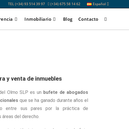
TEL (+34) 93 514 39 97
(+34) 675 58 14 62
Español
rencia
Inmobiliario
Blog
Contacto
a y venta de inmuebles
 del Olmo SLP es un
bufete de abogados
acionales
que se ha ganado durante años el
gio entre sus pares por la práctica de
s áreas del derecho.