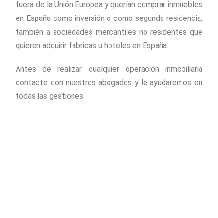
fuera de la Unión Europea y querían comprar inmuebles
en España como inversión o como segunda residencia,
también a sociedades mercantiles no residentes que
quieren adquirir fabricas u hoteles en España.
Antes de realizar cualquier operación inmobiliaria
contacte con nuestros abogados y le ayudaremos en
todas las gestiones.
Piñera del Olmo
c/ Aribau 114, entlo 2ª
08036 Barcelona
Teléfono
: (+34) 93 514 39 97