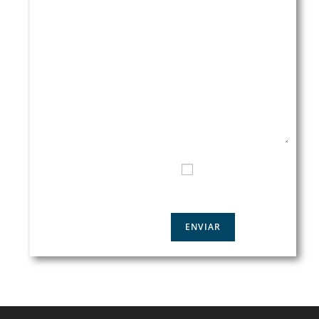
CONSULTA
EMAIL*
TELÉFONO DE CONTACTO
HE LEIDO Y ACEPTO LA
POLÍTICA DE PRIVACIDAD