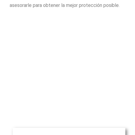
asesorarle para obtener la mejor protección posible.
Piñera del Olmo
c/ Aribau 114, entlo 2ª
08036 Barcelona
Teléfono
: (+34) 93 514 39 97
WhatsApp:
(+34) 675 58 14 62
Email
:
rpinera@pineradelolmo.com
NOMBRE*
INTRODUZCA AQUÍ SU