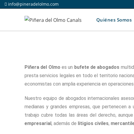
info@pineradelolmo.com
Quiénes Somos
Piñera del Olmo
es un
bufete
de
abogados
multid
presta servicios legales en todo el territorio nacio
economistas con amplia experiencia en operaciones m
Nuestro equipo de abogados internacionales asesora
medianas y grandes empresas, que pertenecen a 
trabajo cubre todas las áreas del derecho, aunqu
empresarial
, además de
litigios civiles
,
mercantil