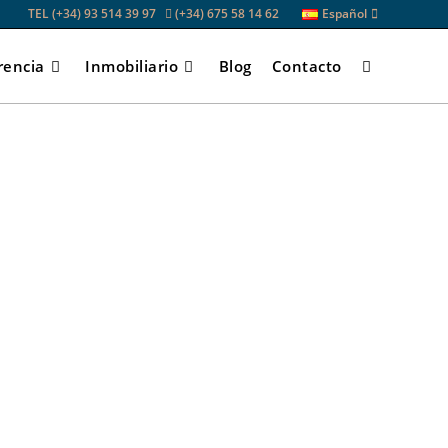
TEL (+34) 93 514 39 97
(+34) 675 58 14 62
Español
rencia
Inmobiliario
Blog
Contacto