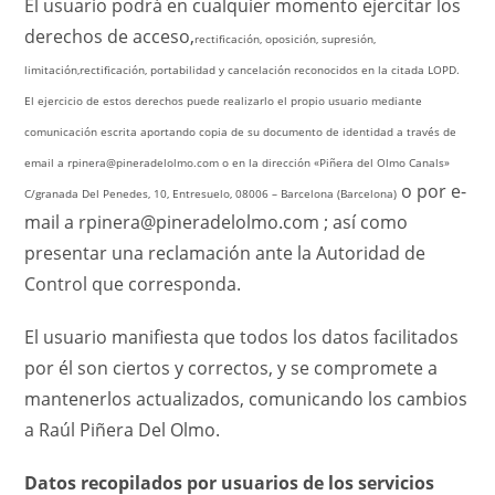
El usuario podrá en cualquier momento ejercitar los
derechos de acceso,
rectificación,
oposición,
supresión,
limitación,
rectificación,
portabilidad
y cancelación reconocidos en la citada LOPD.
El ejercicio de estos derechos puede realizarlo el propio usuario mediante
comunicación escrita aportando copia de su documento de identidad a través de
email a rpinera@pineradelolmo.com o en la dirección «Piñera del Olmo Canals»
o por e-
C/granada Del Penedes, 10, Entresuelo, 08006 – Barcelona (Barcelona)
mail a rpinera@pineradelolmo.com ; así como
presentar una reclamación ante la Autoridad de
Control que corresponda.
El usuario manifiesta que todos los datos facilitados
por él son ciertos y correctos, y se compromete a
mantenerlos actualizados, comunicando los cambios
a Raúl Piñera Del Olmo.
Datos recopilados por usuarios de los servicios