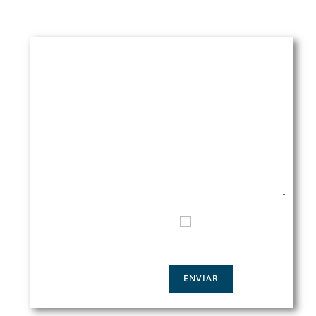
Email
:
rpinera@pineradelolmo.com
NOMBRE*
INTRODUZCA AQUÍ SU
CONSULTA
EMAIL*
TELÉFONO DE CONTACTO
HE LEIDO Y ACEPTO LA
POLÍTICA DE PRIVACIDAD