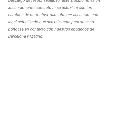
Descargo de responsabilidad: este artículo no es un
asesoramiento concreto ni se actualiza con los
cambios de normativa, para obtener asesoramiento
legal actualizado que sea relevante para su caso,
póngase en contacto con nuestros abogados de
Barcelona y Madrid.
Piñera del Olmo
c/ Aribau 114, entlo 2ª
08036 Barcelona
Teléfono
: +34 93 514 39 97
WhatsApp
: (+34)675 58 14 62