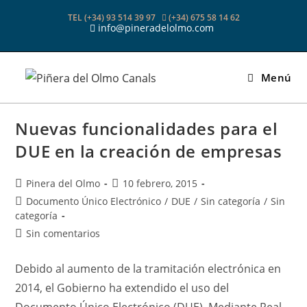
Ir
TEL (+34) 93 514 39 97
(+34) 675 58 14 62
al
info@pineradelolmo.com
contenido
Menú
Nuevas funcionalidades para el
DUE en la creación de empresas
Autor
Publicación
Pinera del Olmo
10 febrero, 2015
de
de
Categoría
Documento Único Electrónico
/
DUE
/
Sin categoría
/
Sin
la
la
de
categoría
entrada:
entrada:
la
Comentarios
Sin comentarios
entrada:
de
la
Debido al aumento de la tramitación electrónica en
entrada:
2014, el Gobierno ha extendido el uso del