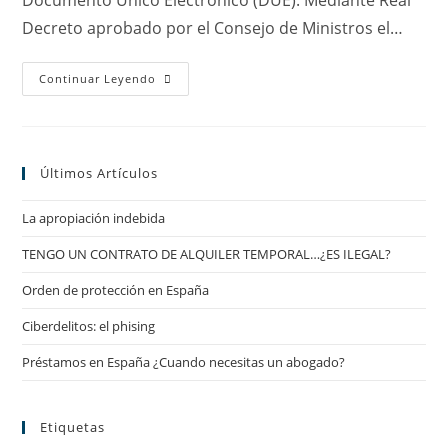
Documento Único Electrónico (DUE). Mediante Real
Decreto aprobado por el Consejo de Ministros el…
Nuevas
Continuar Leyendo
Funcionalidades
Para
El
DUE
En
La
Últimos Artículos
Creación
De
Empresas
La apropiación indebida
TENGO UN CONTRATO DE ALQUILER TEMPORAL…¿ES ILEGAL?
Orden de protección en España
Ciberdelitos: el phising
Préstamos en España ¿Cuando necesitas un abogado?
Etiquetas