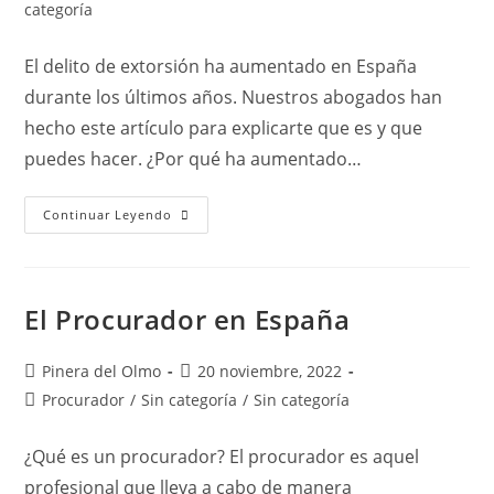
la
la
de
categoría
entrada:
entrada:
la
entrada:
El delito de extorsión ha aumentado en España
durante los últimos años. Nuestros abogados han
hecho este artículo para explicarte que es y que
puedes hacer. ¿Por qué ha aumentado…
El
Continuar Leyendo
Delito
De
Extorsión
El Procurador en España
Autor
Publicación
Pinera del Olmo
20 noviembre, 2022
de
de
Categoría
Procurador
/
Sin categoría
/
Sin categoría
la
la
de
entrada:
entrada:
la
¿Qué es un procurador? El procurador es aquel
entrada:
profesional que lleva a cabo de manera