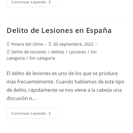
ESPAÑA
Continuar Leyendo
APRUEBA
LA
LEY
DE
NIETOS
Delito de Lesiones en España
Autor
Publicación
Pinera del Olmo
30 septiembre, 2022
de
de
Categoría
Delito de lesiones
/
delitos
/
Lesiones
/
Sin
la
la
de
categoría
/
Sin categoría
entrada:
entrada:
la
entrada:
El delito de lesiones es uno de los que se produce
más frecuentemente. Cuando hablamos de este tipo
de delito, rápidamente se nos viene a la cabeza una
discusión o…
Delito
Continuar Leyendo
De
Lesiones
En
España