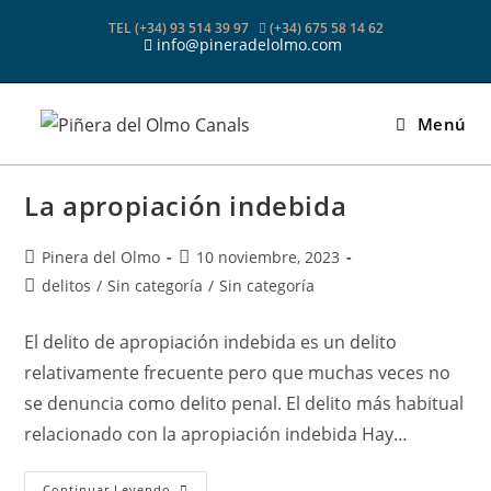
Ir
TEL (+34) 93 514 39 97
(+34) 675 58 14 62
al
info@pineradelolmo.com
contenido
Menú
La apropiación indebida
Autor
Publicación
Pinera del Olmo
10 noviembre, 2023
de
de
Categoría
delitos
/
Sin categoría
/
Sin categoría
la
la
de
entrada:
entrada:
la
El delito de apropiación indebida es un delito
entrada:
relativamente frecuente pero que muchas veces no
se denuncia como delito penal. El delito más habitual
relacionado con la apropiación indebida Hay…
La
Continuar Leyendo