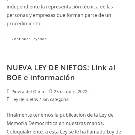
independiente la representación técnica de las
personas y empresas que forman parte de un
procedimiento…
El
Continuar Leyendo
Procurador
En
España
NUEVA LEY DE NIETOS: Link al
BOE e información
Autor
Publicación
Pinera del Olmo
25 octubre, 2022
de
de
Categoría
Ley de nietos
/
Sin categoría
la
la
de
entrada:
entrada:
la
Finalmente tenemos la publicación de la Ley de
entrada:
Memoria Democrática en nuestras manos.
Coloquialmente, a esta Ley se le ha llamado Ley de