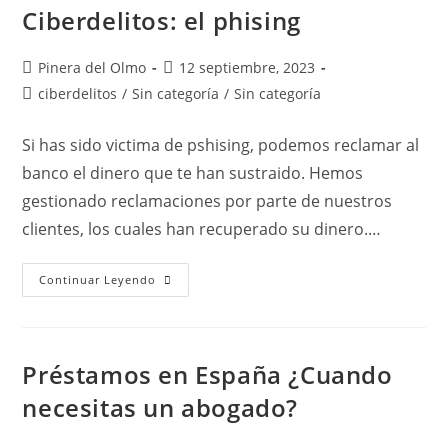
Ciberdelitos: el phising
Autor
Publicación
Pinera del Olmo
12 septiembre, 2023
de
de
Categoría
ciberdelitos
/
Sin categoría
/
Sin categoría
la
la
de
entrada:
entrada:
la
Si has sido victima de pshising, podemos reclamar al
entrada:
banco el dinero que te han sustraido. Hemos
gestionado reclamaciones por parte de nuestros
clientes, los cuales han recuperado su dinero.…
Ciberdelitos:
Continuar Leyendo
El
Phising
Préstamos en España ¿Cuando
necesitas un abogado?