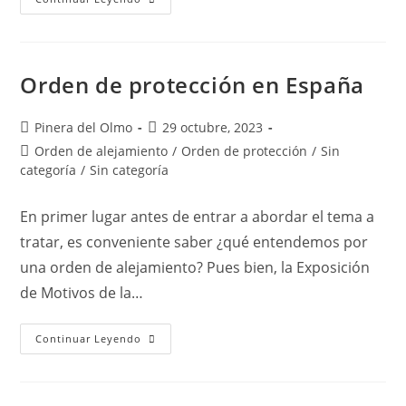
UN
CONTRATO
DE
ALQUILER
TEMPORAL…
¿ES
Orden de protección en España
ILEGAL?
Autor
Publicación
Pinera del Olmo
29 octubre, 2023
de
de
Categoría
Orden de alejamiento
/
Orden de protección
/
Sin
la
la
de
categoría
/
Sin categoría
entrada:
entrada:
la
entrada:
En primer lugar antes de entrar a abordar el tema a
tratar, es conveniente saber ¿qué entendemos por
una orden de alejamiento? Pues bien, la Exposición
de Motivos de la…
Orden
Continuar Leyendo
De
Protección
En
España