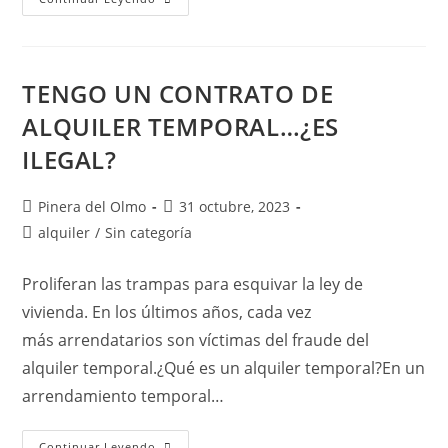
Apropiación
Indebida
TENGO UN CONTRATO DE
ALQUILER TEMPORAL…¿ES
ILEGAL?
Autor
Publicación
Pinera del Olmo
31 octubre, 2023
de
de
Categoría
alquiler
/
Sin categoría
la
la
de
entrada:
entrada:
la
Proliferan las trampas para esquivar la ley de
entrada:
vivienda. En los últimos años, cada vez
más arrendatarios son víctimas del fraude del
alquiler temporal.¿Qué es un alquiler temporal?En un
arrendamiento temporal…
TENGO
Continuar Leyendo