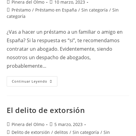
Autor
Publicación
Pinera del Olmo
10 marzo, 2023
de
de
Categoría
Préstamo
/
Préstamo en España
/
Sin categoría
/
Sin
la
la
de
categoría
entrada:
entrada:
la
entrada:
¿Vas a hacer un préstamo a un familiar o amigo en
España? Si la respuesta es “si”, te recomendamos
contratar un abogado. Evidentemente, siendo
nosotros un despacho de abogados,
probablemente…
Préstamos
Continuar Leyendo
En
España
¿Cuando
Necesitas
Un
Abogado?
El delito de extorsión
Autor
Publicación
Pinera del Olmo
5 marzo, 2023
de
de
Categoría
Delito de extorsión
/
delitos
/
Sin categoría
/
Sin