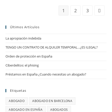
1
2
3
Ir a la 
Últimos Artículos
La apropiación indebida
TENGO UN CONTRATO DE ALQUILER TEMPORAL…¿ES ILEGAL?
Orden de protección en España
Ciberdelitos: el phising
Préstamos en España ¿Cuando necesitas un abogado?
Etiquetas
ABOGADO
ABOGADO EN BARCELONA
ABOGADO EN ESPAÑA
ABOGADOS