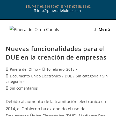
Ir
TEL (+34) 93 514 39 97
(+34) 675 58 14 62
al
info@pineradelolmo.com
contenido
Menú
Nuevas funcionalidades para el
DUE en la creación de empresas
Autor
Publicación
Pinera del Olmo
10 febrero, 2015
de
de
Categoría
Documento Único Electrónico
/
DUE
/
Sin categoría
/
Sin
la
la
de
categoría
entrada:
entrada:
la
Comentarios
Sin comentarios
entrada:
de
la
Debido al aumento de la tramitación electrónica en
entrada:
2014, el Gobierno ha extendido el uso del