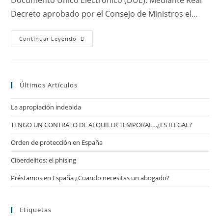
Documento Único Electrónico (DUE). Mediante Real
Decreto aprobado por el Consejo de Ministros el…
Nuevas
Continuar Leyendo
Funcionalidades
Para
El
DUE
En
La
Últimos Artículos
Creación
De
Empresas
La apropiación indebida
TENGO UN CONTRATO DE ALQUILER TEMPORAL…¿ES ILEGAL?
Orden de protección en España
Ciberdelitos: el phising
Préstamos en España ¿Cuando necesitas un abogado?
Etiquetas