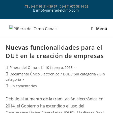
Ir
TEL (+34) 93 514 39 97
(+34) 675 58 14 62
al
info@pineradelolmo.com
contenido
Menú
Nuevas funcionalidades para el
DUE en la creación de empresas
Autor
Publicación
Pinera del Olmo
10 febrero, 2015
de
de
Categoría
Documento Único Electrónico
/
DUE
/
Sin categoría
/
Sin
la
la
de
categoría
entrada:
entrada:
la
Comentarios
Sin comentarios
entrada:
de
la
Debido al aumento de la tramitación electrónica en
entrada:
2014, el Gobierno ha extendido el uso del