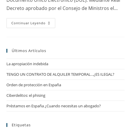
Documento Único Electrónico (DUE). Mediante Real
Decreto aprobado por el Consejo de Ministros el…
Nuevas
Continuar Leyendo
Funcionalidades
Para
El
DUE
En
La
Últimos Artículos
Creación
De
Empresas
La apropiación indebida
TENGO UN CONTRATO DE ALQUILER TEMPORAL…¿ES ILEGAL?
Orden de protección en España
Ciberdelitos: el phising
Préstamos en España ¿Cuando necesitas un abogado?
Etiquetas