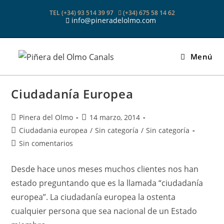
Ir
TEL (+34) 93 514 39 97
(+34) 675 58 14 62
al
info@pineradelolmo.com
contenido
Menú
Ciudadanía Europea
Autor
Publicación
Pinera del Olmo
14 marzo, 2014
de
de
Categoría
Ciudadania europea
/
Sin categoría
/
Sin categoría
la
la
de
Comentarios
Sin comentarios
entrada:
entrada:
la
de
entrada:
la
Desde hace unos meses muchos clientes nos han
entrada:
estado preguntando que es la llamada “ciudadanía
europea”. La ciudadanía europea la ostenta
cualquier persona que sea nacional de un Estado