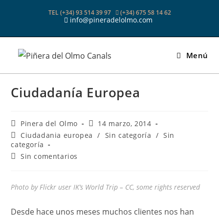
Ir
TEL (+34) 93 514 39 97
(+34) 675 58 14 62
al
info@pineradelolmo.com
contenido
Menú
Ciudadanía Europea
Autor
Publicación
Pinera del Olmo
14 marzo, 2014
de
de
Categoría
Ciudadania europea
/
Sin categoría
/
Sin
la
la
de
categoría
entrada:
entrada:
la
Comentarios
Sin comentarios
entrada:
de
la
entrada:
Photo by Flickr user IK’s World Trip – CC, some rights reserved
Desde hace unos meses muchos clientes nos han