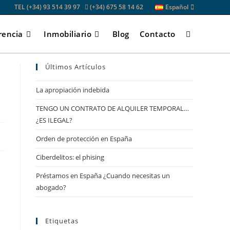
TEL (+34) 93 514 39 97
(+34) 675 58 14 62
Español
rencia
Inmobiliario
Blog
Contacto
Últimos Artículos
La apropiación indebida
TENGO UN CONTRATO DE ALQUILER TEMPORAL…
¿ES ILEGAL?
Orden de protección en España
Ciberdelitos: el phising
Préstamos en España ¿Cuando necesitas un
abogado?
Etiquetas