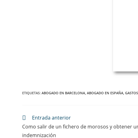
08036 Barcelona
TELÉFONO D
Teléfono
: +34 93 514 39 97
Fax
: +34 93 127 07 66
Email
:
rpinera@pineradelolmo.com
ETIQUETAS
:
ABOGADO EN BARCELONA
,
ABOGADO EN ESPAÑA
,
GASTOS
Entrada anterior
Como salir de un fichero de morosos y obtener u
indemnización