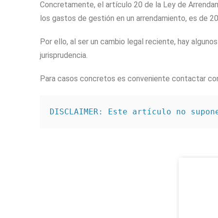
Concretamente, el artículo 20 de la Ley de Arrenda
los gastos de gestión en un arrendamiento, es de 2
Por ello, al ser un cambio legal reciente, hay algu
jurisprudencia.
Para casos concretos es conveniente contactar co
DISCLAIMER: Este artículo no supon
NOMBRE*
Piñera del Olmo
EMAIL*
Aribau 114, entlo 2a, 3