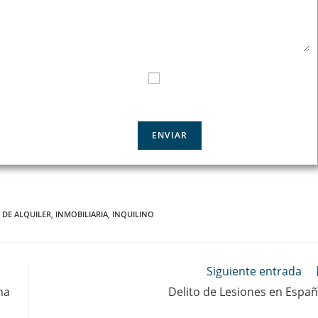
E CONTACTO
HE LEIDO Y ACEPTO LA
POLÍTICA DE
PRIVACIDAD
 DE ALQUILER
,
INMOBILIARIA
,
INQUILINO
Siguiente entrada
na
Delito de Lesiones en Espa