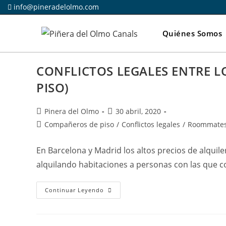
Ir
info@pineradelolmo.com
al
contenido
Quiénes Somos
CONFLICTOS LEGALES ENTRE 
PISO)
Autor
Publicación
Pinera del Olmo
30 abril, 2020
de
de
Categoría
Compañeros de piso
/
Conflictos legales
/
Roommate
la
la
de
entrada:
entrada:
la
En Barcelona y Madrid los altos precios de alquil
entrada:
alquilando habitaciones a personas con las que 
CONFLICTOS
Continuar Leyendo
LEGALES
ENTRE
LOS
ROOMMATES
(COMPAÑEROS