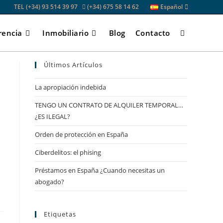
TEL (+34) 93 514 39 97
(+34) 675 58 14 62
Español
rencia
Inmobiliario
Blog
Contacto
Alternar
Últimos Artículos
búsqueda
La apropiación indebida
TENGO UN CONTRATO DE ALQUILER TEMPORAL…
de
¿ES ILEGAL?
Orden de protección en España
la
Ciberdelitos: el phising
Préstamos en España ¿Cuando necesitas un
web
abogado?
Etiquetas