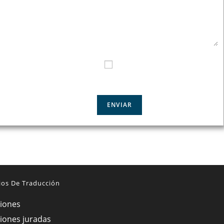
E CONTACTO
HE LEIDO Y ACEPTO LA
POLÍTICA DE
PRIVACIDAD
ios De Traducción
iones
iones juradas