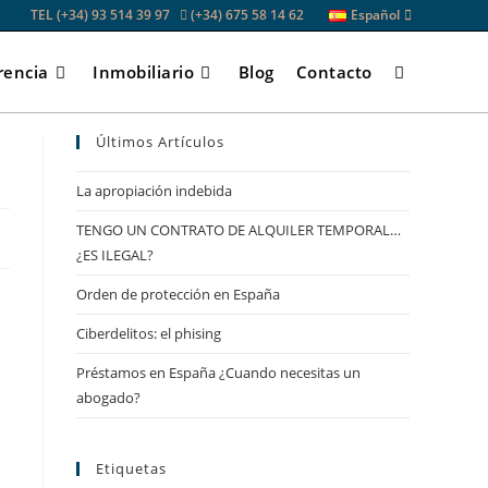
TEL (+34) 93 514 39 97
(+34) 675 58 14 62
Español
rencia
Inmobiliario
Blog
Contacto
Últimos Artículos
La apropiación indebida
TENGO UN CONTRATO DE ALQUILER TEMPORAL…
¿ES ILEGAL?
Orden de protección en España
Ciberdelitos: el phising
Préstamos en España ¿Cuando necesitas un
abogado?
Etiquetas