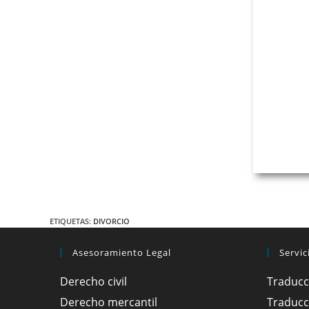
Granada del Penedès 10, entlo
08006 Barcelona
TELÉFONO D
Teléfono
: +34 93 514 39 97
Fax
: +34 93 127 07 66
Email
:
rpinera@pineradelolmo.com
ETIQUETAS
:
DIVORCIO
Asesoramiento Legal
Servic
Derecho civil
Traducc
Derecho mercantil
Traducc