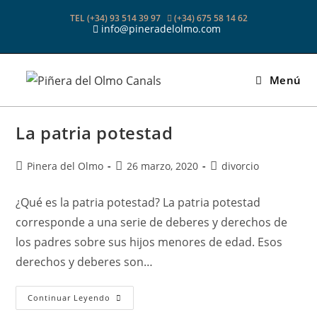
Ir
TEL (+34) 93 514 39 97
(+34) 675 58 14 62
al
info@pineradelolmo.com
contenido
Menú
La patria potestad
Autor
Publicación
Categoría
Pinera del Olmo
26 marzo, 2020
divorcio
de
de
de
la
la
la
¿Qué es la patria potestad? La patria potestad
entrada:
entrada:
entrada:
corresponde a una serie de deberes y derechos de
los padres sobre sus hijos menores de edad. Esos
derechos y deberes son…
La
Continuar Leyendo
Patria