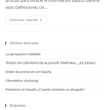
artículo para ofrecerte información básica sobre el
violo Definiciones Un…
Qué
Continuar Leyendo
Hacer
Si
Has
Sido
Victima
De
Últimos Artículos
Violación
O
Abuso
La apropiación indebida
Sexual
TENGO UN CONTRATO DE ALQUILER TEMPORAL…¿ES ILEGAL?
Orden de protección en España
Ciberdelitos: el phising
Préstamos en España ¿Cuando necesitas un abogado?
Etiquetas