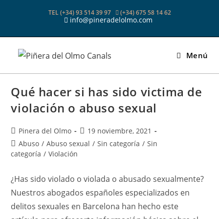
Ir
TEL (+34) 93 514 39 97
(+34) 675 58 14 62
al
info@pineradelolmo.com
contenido
Menú
Qué hacer si has sido victima de
violación o abuso sexual
Autor
Publicación
Pinera del Olmo
19 noviembre, 2021
de
de
Categoría
Abuso
/
Abuso sexual
/
Sin categoría
/
Sin
la
la
de
categoría
/
Violación
entrada:
entrada:
la
entrada:
¿Has sido violado o violada o abusado sexualmente?
Nuestros abogados españoles especializados en
delitos sexuales en Barcelona han hecho este