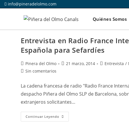
Ir
info@pineradelolmo.com
al
contenido
Quiénes Somos
Entrevista en Radio France Int
Española para Sefardíes
Autor
Publicación
Categoría
Pinera del Olmo
21 marzo, 2014
Entrevista
/
de
de
de
Comentarios
Sin comentarios
la
la
la
de
entrada:
entrada:
entrada:
la
La cadena francesa de radio "Radio France Interna
entrada:
despacho Piñera del Olmo SLP de Barcelona, sobr
extranjeros solicitantes…
Entrevista
Continuar Leyendo
En
Radio
France