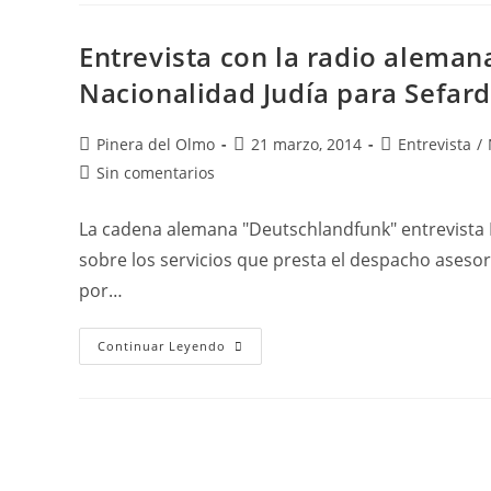
International
Sobre
La
Entrevista con la radio alema
Nacionalidad
Española
Nacionalidad Judía para Sefard
Para
Sefardíes
Autor
Publicación
Categoría
Pinera del Olmo
21 marzo, 2014
Entrevista
/
de
de
de
Comentarios
Sin comentarios
la
la
la
de
entrada:
entrada:
entrada:
la
La cadena alemana "Deutschlandfunk" entrevista 
entrada:
sobre los servicios que presta el despacho aseso
por…
Entrevista
Continuar Leyendo
Con
La
Radio
Alemana
Deutschlandfunk
Sobre
La
Nacionalidad
Judía