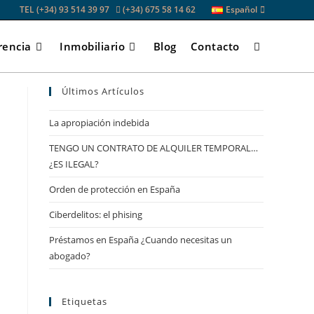
TEL (+34) 93 514 39 97
(+34) 675 58 14 62
Español
rencia
Inmobiliario
Blog
Contacto
Alternar
Últimos Artículos
búsqueda
La apropiación indebida
TENGO UN CONTRATO DE ALQUILER TEMPORAL…
de
¿ES ILEGAL?
Orden de protección en España
la
Ciberdelitos: el phising
Préstamos en España ¿Cuando necesitas un
web
abogado?
Etiquetas