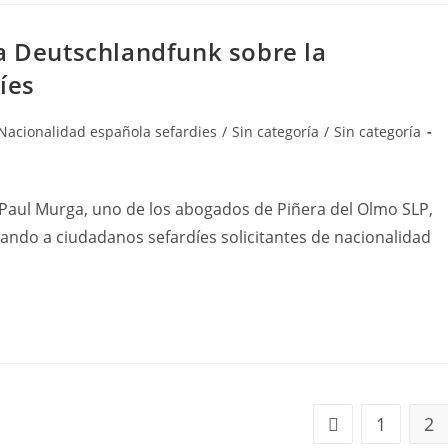
na Deutschlandfunk sobre la
íes
Nacionalidad española sefardies
/
Sin categoría
/
Sin categoría
Paul Murga, uno de los abogados de Piñera del Olmo SLP,
rando a ciudadanos sefardíes solicitantes de nacionalidad
1
2
Ir a la página ant