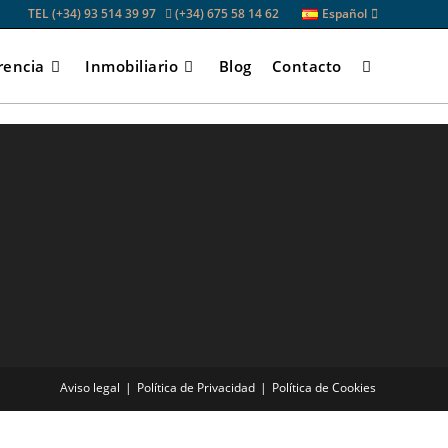
TEL (+34) 93 514 39 97
(+34) 675 58 14 62
Español
rencia
Inmobiliario
Blog
Contacto
Alternar
búsqueda
de
la
web
Aviso legal
Política de Privacidad
Política de Cookies