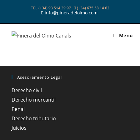
Ir
TEL (+34) 93 514 39 97
(+34) 675 58 14 62
al
info@pineradelolmo.com
contenido
Menú
Asesoramiento Legal
Derecho civil
Derecho mercantil
Penal
Derecho tributario
Juicios