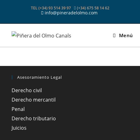
Ir
TEL (+34) 93 514 39 97
(+34) 675 58 14 62
al
info@pineradelolmo.com
contenido
Menú
Asesoramiento Legal
Derecho civil
Derecho mercantil
Penal
Derecho tributario
Juicios