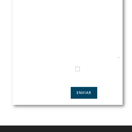
CONSULTA
EMAIL*
TELÉFONO DE CONTACTO
HE LEIDO Y ACEPTO LA
POLÍTICA DE PRIVACIDAD