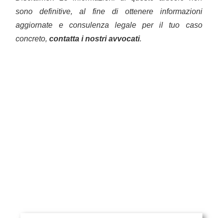
sono definitive, al fine di ottenere informazioni
aggiornate e consulenza legale per il tuo caso
concreto,
contatta i nostri avvocati
.
Piñera del Olmo
c/ Aribau 114, entlo (mezzanino) 2ª
08036 Barcelona
Telefono
: +34 93 514 39 97
WhatsApp
: +34 675 58 14 62
Email
:
rpinera@pineradelolmo.com