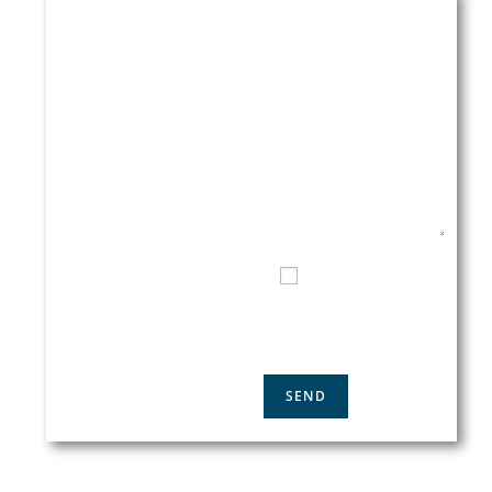
NOME
INSERISCI LA TUA RICHIESTA
QUI
EMAIL*
TELEFONO DI CONTATTO
HO LETTO E ACCETTO
L'INFORMATIVA SULLA
PRIVACY