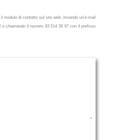
 il modulo di contatto sul sito web, inviando un’e-mail
 o chiamando il numero 93 514 39 97 con il prefisso
ZCA AQUÍ SU CONSULTA
HE LEIDO Y ACEPTO LA
POLÍTICA DE PRIVACIDAD