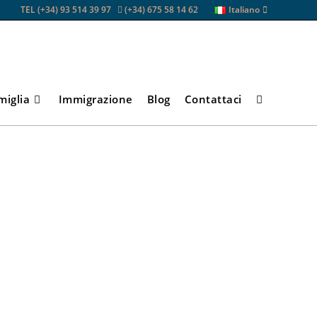
TEL (+34) 93 514 39 97
(+34) 675 58 14 62
Italiano
amiglia
Immigrazione
Blog
Contattaci