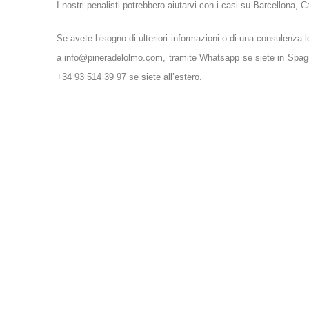
I nostri penalisti potrebbero aiutarvi con i casi su Barcellona, 
Se avete bisogno di ulteriori informazioni o di una consulenza le
a info@pineradelolmo.com, tramite Whatsapp se siete in Spagn
+34 93 514 39 97 se siete all’estero.
Piñera del Olmo
C / Aribau 114, entresuelo 2ª
08036 Barcelona
Teléfono
: +34 93 514 39 97
WhatsApp
: (+34)675 58 14 62