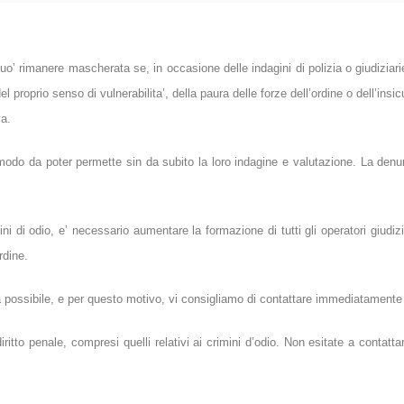
uo’ rimanere mascherata se, in occasione delle indagini di polizia o giudiziarie
oprio senso di vulnerabilita’, della paura delle forze dell’ordine o dell’insicu
va.
 modo da poter permette sin da subito la loro indagine e valutazione. La denun
 di odio, e’ necessario aumentare la formazione di tutti gli operatori giudizi
rdine.
ima possibile, e per questo motivo, vi consigliamo di contattare immediatamente
tto penale, compresi quelli relativi ai crimini d’odio. Non esitate a contattar