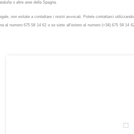
Cataluña o altre aree della Spagna.
gale, non esitate a contattare i nostri avvocati. Potete contattarci utilizzando
a al numero 675 58 14 62 o se siete all’estero al numero (+34) 675 58 14 62
NOMBRE*
INTRODU
EMAIL*
TELÉFONO DE CONTACTO