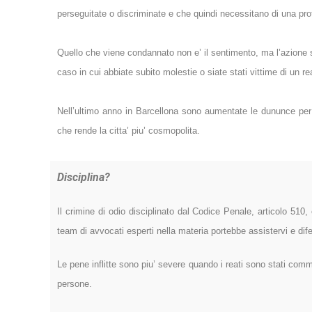
perseguitate o discriminate e che quindi necessitano di una prote
Quello che viene condannato non e’ il sentimento, ma l’azione sp
caso in cui abbiate subito molestie o siate stati vittime di un rea
Nell’ultimo anno in Barcellona sono aumentate le dununce per 
che rende la citta’ piu’ cosmopolita.
Disciplina?
Il crimine di odio disciplinato dal Codice Penale, articolo 51
team di avvocati esperti nella materia portebbe assistervi e dif
Le pene inflitte sono piu’ severe quando i reati sono stati comme
persone.