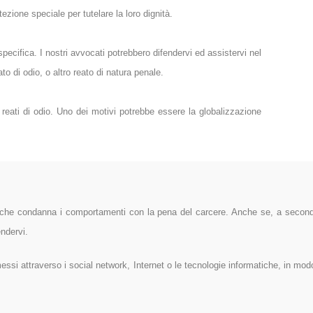
zione speciale per tutelare la loro dignità.
ecifica. I nostri avvocati potrebbero difendervi ed assistervi nel
to di odio, o altro reato di natura penale.
reati di odio. Uno dei motivi potrebbe essere la globalizzazione
0, che condanna i comportamenti con la pena del carcere. Anche se, a seconda
endervi.
ssi attraverso i social network, Internet o le tecnologie informatiche, in modo