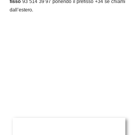
fisso
93 514 39 97 ponendo il prefisso +34 se chiami
dall’estero.
Piñera del Olmo
c/ Aribau 114, entlo (mezzanino) 2ª
08036 Barcelona
Telefono
: +34 93 514 39 97
Fax
: +34 93 127 07 66
Email
:
rpinera@pineradelolmo.com
NOME
INSERISCI LA TUA RICHIESTA
QUI